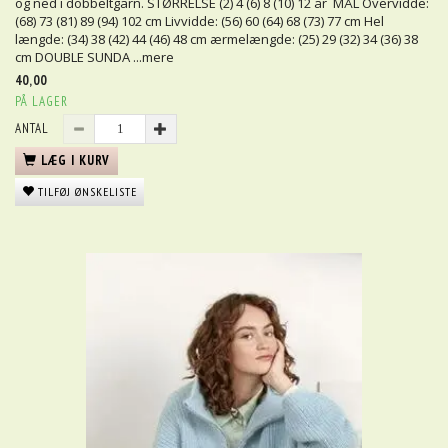
og ned i dobbeltgarn. STØRRELSE (2) 4 (6) 8 (10) 12 år MÅL Overvidde:
(68) 73 (81) 89 (94) 102 cm Livvidde: (56) 60 (64) 68 (73) 77 cm Hel
længde: (34) 38 (42) 44 (46) 48 cm ærmelængde: (25) 29 (32) 34 (36) 38
cm DOUBLE SUNDA
...mere
40,00
PÅ LAGER
ANTAL
LÆG I KURV
TILFØJ ØNSKELISTE