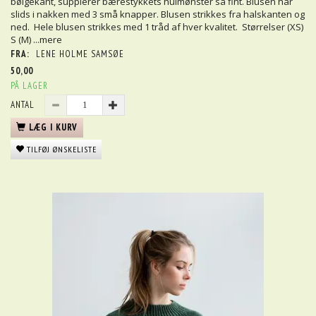
bølgekant, supplerer bærestykkets hulmønster så fint. Blusen har
slids i nakken med 3 små knapper. Blusen strikkes fra halskanten og
ned. Hele blusen strikkes med 1 tråd af hver kvalitet. Størrelser (XS)
S (M)
...mere
FRA:
LENE HOLME SAMSØE
50,00
PÅ LAGER
ANTAL
LÆG I KURV
TILFØJ ØNSKELISTE