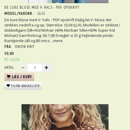
DE LUXE BLUSE MED V- HALS - PDF OPSKRIFT
MODEL/VARENR.:
1625
De luxe bluse med V- hals - PDF opskrift Dejlig let V- bluse der
strikkes nedefra og op. Størrelse: (S) M (L) XL Modellen er strikket i
dobbeltgarn:Silk+Kid Mohair (40% Morbær Silke+60% Super Kid
Mohair) Garnforbrug: (6) 7 (8) 9 nøgler a 25 g Vejledende pinde:
Rundpinde (40 og 80 cm) o
...mere
FRA:
ONION KNIT
30,00
PÅ LAGER
ANTAL
LÆG I KURV
TILFØJ ØNSKELISTE