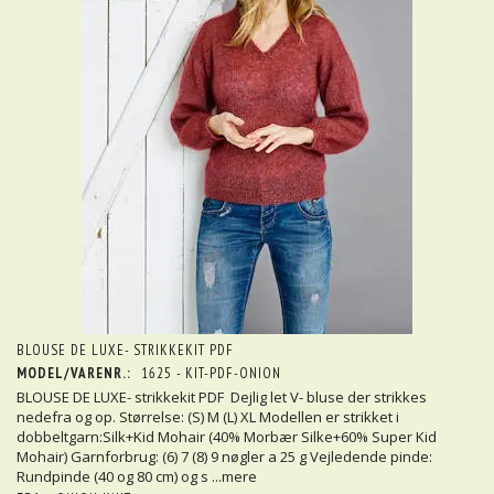
BLOUSE DE LUXE- STRIKKEKIT PDF
MODEL/VARENR.:
1625 - KIT-PDF-ONION
BLOUSE DE LUXE- strikkekit PDF Dejlig let V- bluse der strikkes
nedefra og op. Størrelse: (S) M (L) XL Modellen er strikket i
dobbeltgarn:Silk+Kid Mohair (40% Morbær Silke+60% Super Kid
Mohair) Garnforbrug: (6) 7 (8) 9 nøgler a 25 g Vejledende pinde:
Rundpinde (40 og 80 cm) og s
...mere