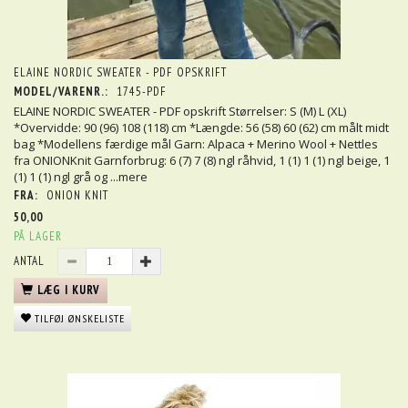
ELAINE NORDIC SWEATER - PDF OPSKRIFT
MODEL/VARENR.:
1745-PDF
ELAINE NORDIC SWEATER - PDF opskrift Størrelser: S (M) L (XL)
*Overvidde: 90 (96) 108 (118) cm *Længde: 56 (58) 60 (62) cm målt midt
bag *Modellens færdige mål Garn: Alpaca + Merino Wool + Nettles
fra ONIONKnit Garnforbrug: 6 (7) 7 (8) ngl råhvid, 1 (1) 1 (1) ngl beige, 1
(1) 1 (1) ngl grå og
...mere
FRA:
ONION KNIT
50,00
PÅ LAGER
ANTAL
LÆG I KURV
TILFØJ ØNSKELISTE