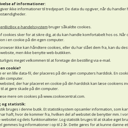
ivelse af informationer:
egiver ikke informationer til tredjepart. De data du opgiver, når du handler
mstændigheder.
enBizBox e-handelssystem
bruger såkaldte cookies.
f cookies sker for at sikre dig, at du kan handle komfortabelt hos os. Nå
ion i en cookie på din egen computer.
 browser ikke kan håndtere cookies, eller du har slået dem fra, kan du de
 website, men ikke benytte web-butikken.
urligvis meget velkommen til at foretage din bestilling via e-mail.
 en cookie?
e er en lille data-fil, der placeres på din egen computers harddisk. En coo
 din computer.
websted, der har placeret en cookie på din harddisk kan læse cookiens indh
 til at gøre skade på din computer.
æse mere om cookies på www.cookiecentral.com.
 og statistik:
istik bruges i denne butik. Et statistiksystem opsamler information, som ka
har haft, hvor de kommer fra, hvilken del af websitet de benytter mm. I vo
websitet og dets funktionaliteter. Log statistik bruges til at skabe øget br
l gemmes log informationer i op til 2 år. Dette gøres for at kunne danne e