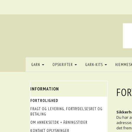
GARN
OPSKRIFTER
GARN-KITS
HJEMMES
FOR
INFORMATION
FORTROLIGHED
FRAGT OG LEVERING, FORTRYDELSESRET OG
Sikkerh
BETALING
Du har al
OM ANNEKSET.DK + ÅBNINGSTIDER
adresse.
det fremg
KONTAKT OPLYSNINGER