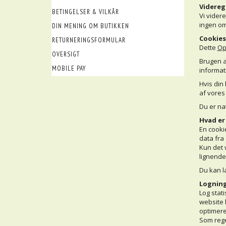
Videreg
BETINGELSER & VILKÅR
Vi vider
ingen o
DIN MENING OM BUTIKKEN
Cookies
RETURNERINGSFORMULAR
Dette
Op
OVERSIGT
Brugen a
MOBILE PAY
informat
Hvis din
af vores
Du er nat
Hvad er
En cooki
data fra
Kun det 
lignende
Du kan l
Logning
Log stat
website 
optimere 
Som rege