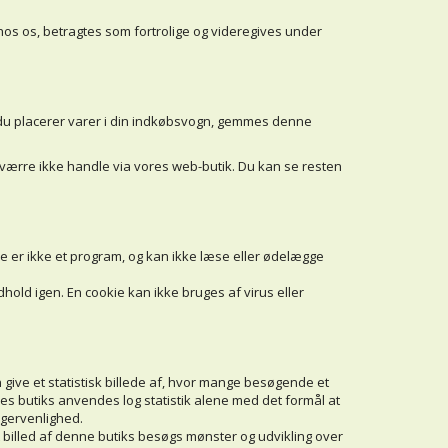
 hos os, betragtes som fortrolige og videregives under
r du placerer varer i din indkøbsvogn, gemmes denne
sværre ikke handle via vores web-butik. Du kan se resten
kie er ikke et program, og kan ikke læse eller ødelægge
old igen. En cookie kan ikke bruges af virus eller
n give et statistisk billede af, hvor mange besøgende et
res butiks anvendes log statistik alene med det formål at
ugervenlighed.
t billed af denne butiks besøgs mønster og udvikling over