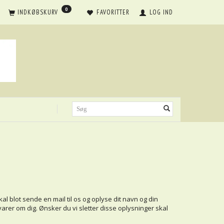
0
INDKØBSKURV
FAVORITTER
LOG IND
kal blot sende en mail til os og oplyse dit navn og din
rer om dig. Ønsker du vi sletter disse oplysninger skal