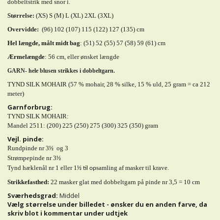
dobbeltstrik med snor i.
Størrelse:
(XS) S (M) L (XL) 2XL (3XL)
Overvidde:
(96) 102 (107) 115 (122) 127 (135) cm
Hel længde, målt midt bag
: (51) 52 (55) 57 (58) 59 (61) cm
Ærmelængde
: 56 cm, eller ønsket længde
GARN- hele blusen strikkes i dobbeltgarn.
TYND SILK MOHAIR (57 % mohair, 28 % silke, 15 % uld, 25 gram = ca 212
meter)
Garnforbrug:
TYND SILK MOHAIR:
Mandel 2511: (200) 225 (250) 275 (300) 325 (350) gram
Vejl. pinde:
Rundpinde nr 3
og 3
1⁄2
Strømpepinde nr 3
1⁄2
Tynd hæklenål nr 1 eller 1
samling af masker til krave.
1⁄2 til op
Strikkefasthed:
22 masker glat med dobbeltgarn på pinde nr 3,5 = 10 cm
Sværhedsgrad:
Middel
Vælg størrelse under billedet - ønsker du en anden farve, da
skriv blot i kommentar under udtjek