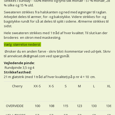
Strikkes i sunday - 100% merino og tynd silk mohair - 57 % mohair, 28
% silke og 15 % uld.
Sweateren strikkes fra halskanten og ned med øgninger til raglan.
Arbejdet deles til ærmer, for- og bakstykke. Videre strikkes for- og
bagstykke rundt for så at deles til split i sidene. Ærmerne strikkes til
sidst.
Hele sweateren strikkes med 1 tråd af hver kvalitet. Til slut kan der
broderes en citron med maskesting.
Vælg størrelse nederst
Ønsker du en anden farve - skriv blot i kommentar ved ud-tjek. Skriv
til
annekset.dk@gmail.com
ved spørgsmål.
Vejledende pinde:
Rundpinde 3,5 og 4
Strikkefasthed:
21 m glatstrik (med 1 tråd af hver kvalitet) på p nr 4 = 10 cm.
Cherry
XX-S
X-S
S
M
L
XL
OVERVIDDE
100
108
115
123
130
136