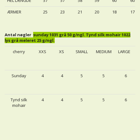
HEL LÆNGDE
57
57
58
59
60
60
ÆRMER
25
23
21
20
18
17
Antal nøgler
sunday 1031 grå 50 g/ngl. Tynd silk mohair 1022
lys grå meleret 25 g/ngl.
cherry
XXS
XS
SMALL
MEDIUM
LARGE
Sunday
4
4
5
5
6
Tynd silk
4
4
5
5
6
mohair