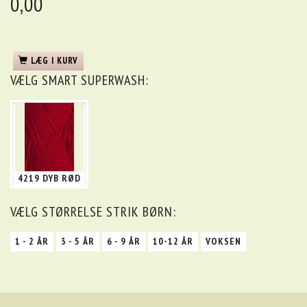
0,00
LÆG I KURV
VÆLG
SMART SUPERWASH:
4219 DYB RØD
VÆLG
STØRRELSE STRIK BØRN:
1 - 2 ÅR
3 - 5 ÅR
6 - 9 ÅR
10-12 ÅR
VOKSEN