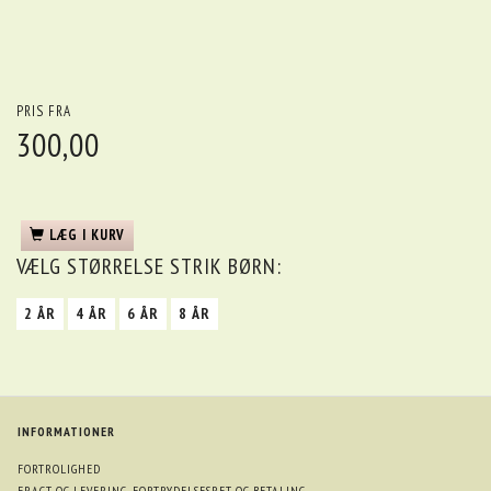
PRIS FRA
300,00
LÆG I KURV
VÆLG
STØRRELSE STRIK BØRN:
2 ÅR
4 ÅR
6 ÅR
8 ÅR
INFORMATIONER
FORTROLIGHED
FRAGT OG LEVERING, FORTRYDELSESRET OG BETALING