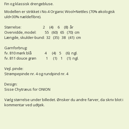
Fin og klassisk drengebluse.
Modellen er strikket i No.4 Organic Wool+Nettles (70% økologisk
uld+30% nældefibre).
Størrelse: 2 (4) 6 (8) år
Overvidde, model: 55 (60) 65 (70) cm
Længde, skulder-bund: 32 (35) 38 (41) cm
Garnforbrug:
fv. 810 mørk blå 4 (4) 5 (6) ngl.
fv. 811 douce grøn 1 (1) 1 (1) ngl.
Vejl. pinde:
Strømpepinde nr. 4 og rundpind nr. 4
Design:
Sisse Chytræus for ONION
Vælg størrelse under billedet. Ønsker du andre farver, da skriv blot i
kommentar ved udtjek.