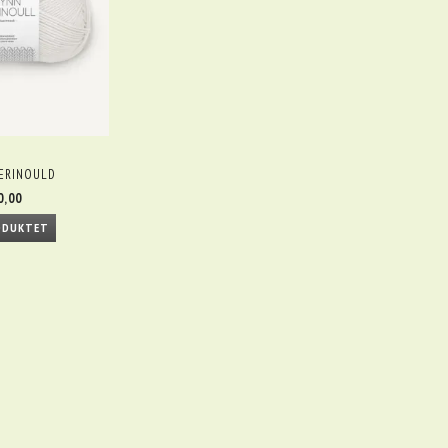
ERINOULD
0,00
ODUKTET