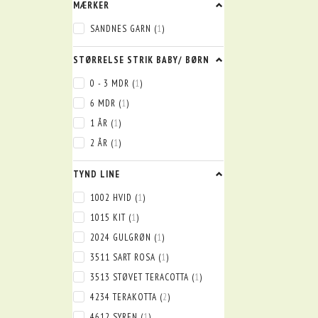
MÆRKER
SANDNES GARN
(
1
)
STØRRELSE STRIK BABY/ BØRN
0 - 3 MDR
(
1
)
6 MDR
(
1
)
1 ÅR
(
1
)
2 ÅR
(
1
)
TYND LINE
1002 HVID
(
1
)
1015 KIT
(
1
)
2024 GULGRØN
(
1
)
3511 SART ROSA
(
1
)
3513 STØVET TERACOTTA
(
1
)
4234 TERAKOTTA
(
2
)
4612 SYREN
(
1
)