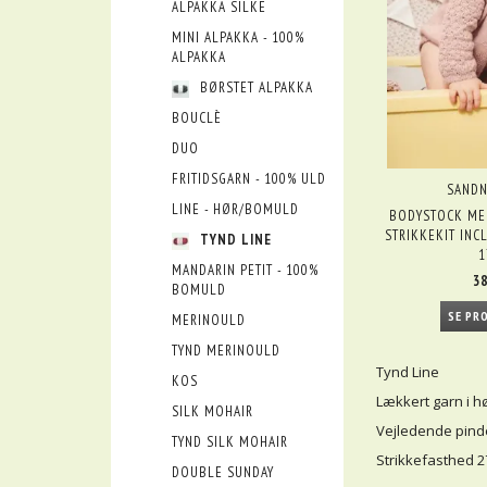
ALPAKKA SILKE
MINI ALPAKKA - 100%
ALPAKKA
BØRSTET ALPAKKA
BOUCLÈ
DUO
FRITIDSGARN - 100% ULD
SANDN
LINE - HØR/BOMULD
BODYSTOCK ME
STRIKKEKIT INC
TYND LINE
1
MANDARIN PETIT - 100%
38
BOMULD
SE PR
MERINOULD
TYND MERINOULD
Tynd Line
KOS
Lækkert garn i hø
SILK MOHAIR
Vejledende pinde
TYND SILK MOHAIR
Strikkefasthed 2
DOUBLE SUNDAY