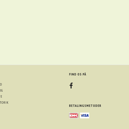
FIND OS PÅ
O
OG
TE
TORIK
BETALINGSMETODER