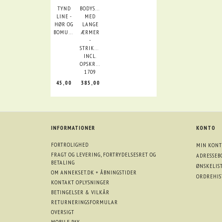
TYND
BODYSTOCK
LINE -
MED
HØR OG
LANGE
BOMULD
ÆRMER
-
STRIKKEKIT
INCL.
OPSKRIFTSHÆFTE
1709
45,00
385,00
INFORMATIONER
KONTO
FORTROLIGHED
MIN KONT
FRAGT OG LEVERING, FORTRYDELSESRET OG
ADRESSEB
BETALING
ØNSKELIS
OM ANNEKSET.DK + ÅBNINGSTIDER
ORDREHIS
KONTAKT OPLYSNINGER
BETINGELSER & VILKÅR
RETURNERINGSFORMULAR
OVERSIGT
MOBILE PAY