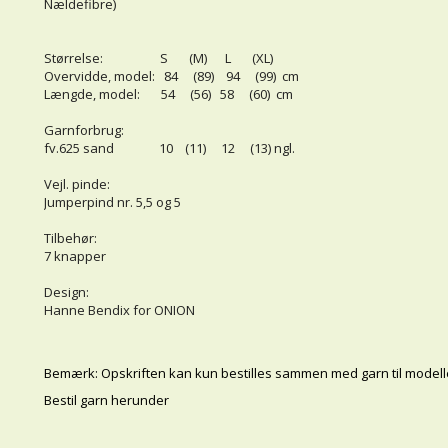
Nældefibre)
Størrelse: S (M) L (XL)
Overvidde, model: 84 (89) 94 (99) cm
Længde, model: 54 (56) 58 (60) cm
Garnforbrug:
fv.625 sand 10 (11) 12 (13) ngl.
Vejl. pinde:
Jumperpind nr. 5,5 og 5
Tilbehør:
7 knapper
Design:
Hanne Bendix for ONION
Bemærk: Opskriften kan kun bestilles sammen med garn til model
Bestil garn herunder