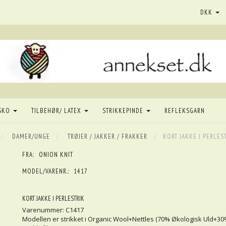
DKK
SKO
TILBEHØR/ LATEX
STRIKKEPINDE
REFLEKSGARN
DAMER/UNGE
TRØJER / JAKKER / FRAKKER
KORT JAKKE I PERLES
FRA:
ONION KNIT
MODEL/VARENR.:
1417
KORT JAKKE I PERLESTRIK
Varenummer: C1417
Modellen er strikket i Organic Wool+Nettles (70% Økologisk Uld+3