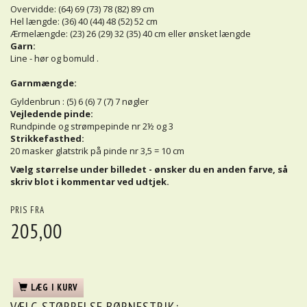
Overvidde: (64) 69 (73) 78 (82) 89 cm
Hel længde: (36) 40 (44) 48 (52) 52 cm
Ærmelængde: (23) 26 (29) 32 (35) 40 cm eller ønsket længde
Garn:
Line - hør og bomuld .
Garnmængde:
Gyldenbrun : (5) 6 (6) 7 (7) 7 nøgler
Vejledende pinde:
Rundpinde og strømpepinde nr 2½ og 3
Strikkefasthed:
20 masker glatstrik på pinde nr 3,5 = 10 cm
Vælg størrelse under billedet - ønsker du en anden farve, så
skriv blot i kommentar ved udtjek.
PRIS FRA
205,00
LÆG I KURV
VÆLG
STØRRELSE BØRNESTRIK: