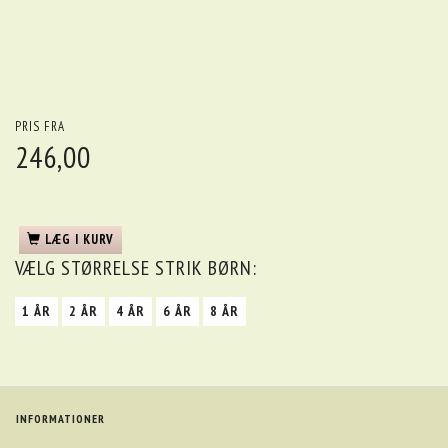
PRIS FRA
246,00
LÆG I KURV
VÆLG
STØRRELSE STRIK BØRN:
1 ÅR
2 ÅR
4 ÅR
6 ÅR
8 ÅR
INFORMATIONER