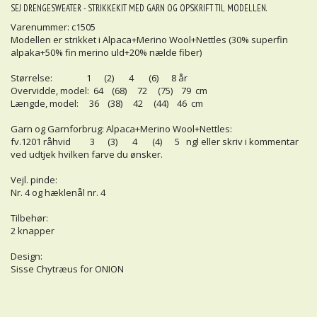
SEJ DRENGESWEATER - STRIKKEKIT MED GARN OG OPSKRIFT TIL MODELLEN.
Varenummer: c1505
Modellen er strikket i Alpaca+Merino Wool+Nettles (30% superfin
alpaka+50% fin merino uld+20% nælde fiber)
Størrelse: 1 (2) 4 (6) 8 år
Overvidde, model: 64 (68) 72 (75) 79 cm
Længde, model: 36 (38) 42 (44) 46 cm
Garn og Garnforbrug: Alpaca+Merino Wool+Nettles:
fv.1201 råhvid 3 (3) 4 (4) 5 ngl eller skriv i kommentar
ved udtjek hvilken farve du ønsker.
Vejl. pinde:
Nr. 4 og hæklenål nr. 4
Tilbehør:
2 knapper
Design:
Sisse Chytræus for ONION