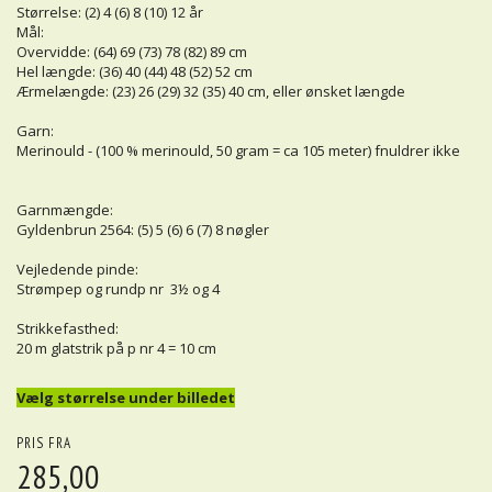
Størrelse: (2) 4 (6) 8 (10) 12 år
Mål:
Overvidde: (64) 69 (73) 78 (82) 89 cm
Hel længde: (36) 40 (44) 48 (52) 52 cm
Ærmelængde: (23) 26 (29) 32 (35) 40 cm, eller ønsket længde
Garn:
Merinould - (100 % merinould, 50 gram = ca 105 meter) fnuldrer ikke
Garnmængde:
Gyldenbrun 2564: (5) 5 (6) 6 (7) 8 nøgler
Vejledende pinde:
Strømpep og rundp nr 3½ og 4
Strikkefasthed:
20 m glatstrik på p nr 4 = 10 cm
Vælg størrelse under billedet
PRIS FRA
285,00