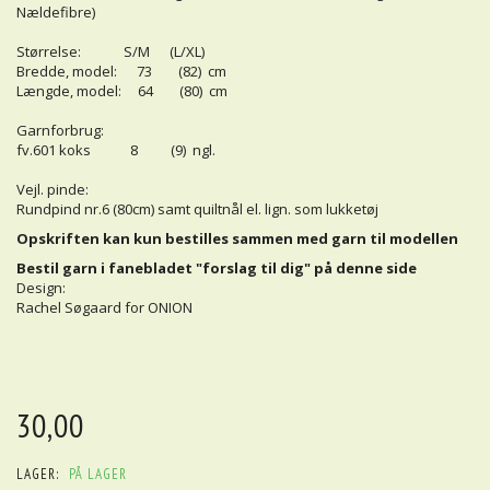
Nældefibre)
Størrelse: S/M (L/XL)
Bredde, model: 73 (82) cm
Længde, model: 64 (80) cm
Garnforbrug:
fv.601 koks 8 (9) ngl.
Vejl. pinde:
Rundpind nr.6 (80cm) samt quiltnål el. lign. som lukketøj
Opskriften kan kun bestilles sammen med garn til modellen
Bestil garn i fanebladet "forslag til dig" på denne side
Design:
Rachel Søgaard for ONION
30,00
LAGER:
PÅ LAGER