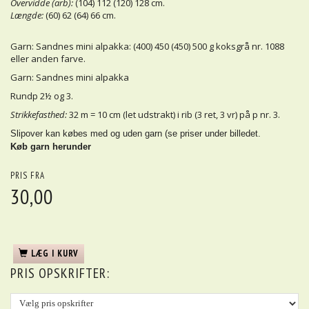
Overvidde (arb):
(104) 112 (120) 128 cm.
Længde:
(60) 62 (64) 66 cm.
Garn: Sandnes mini alpakka
:
(400) 450 (450) 500 g koksgrå nr. 1088
eller anden farve.
Garn: Sandnes mini alpakka
Rundp 2½ og 3.
Strikkefasthed:
32 m = 10 cm (let udstrakt) i rib (3 ret, 3 vr) på p nr. 3.
Slipover kan købes med og uden garn (se priser under billedet.
Køb garn herunder
PRIS FRA
30,00
LÆG I KURV
PRIS OPSKRIFTER: