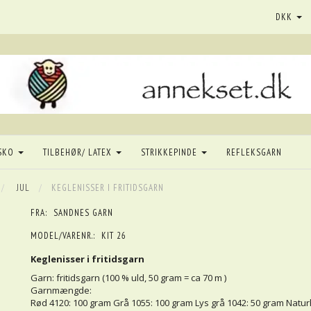
DKK
SKO
TILBEHØR/ LATEX
STRIKKEPINDE
REFLEKSGARN
JUL
KEGLENISSER I FRITIDSGARN
FRA:
SANDNES GARN
MODEL/VARENR.:
KIT 26
Keglenisser i fritidsgarn
Garn: fritidsgarn (100 % uld, 50 gram = ca 70 m )
Garnmængde:
Rød 4120: 100 gram Grå 1055: 100 gram Lys grå 1042: 50 gram Natur