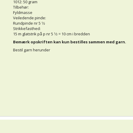
1012: 50 gram
Tilbehør:
Fyldmasse
Veiledende pinde:
Rundpinde nr 5 1⁄2
Strikkefasthed:
15 m glatstrik på p nr 5 1⁄2 = 10 cm i bredden
Bemærk opskriften kan kun bestilles sammen med garn.
Bestil garn herunder