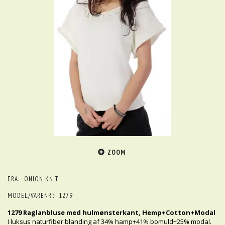
ZOOM
FRA:
ONION KNIT
MODEL/VARENR.:
1279
1279 Raglanbluse med hulmønsterkant, Hemp+Cotton+Modal
I luksus naturfiber blanding af 34% hamp+41% bomuld+25% modal.