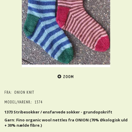
ZOOM
FRA:
ONION KNIT
MODEL/VARENR.:
1374
1373 Stribesokker / ensfarvede sokker - grundopskrift
Garn: Fino organic wool nettles fra ONION (70% Økologisk uld
+ 30% nælde fibre.)