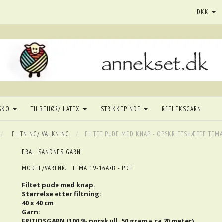
DKK
SKO
TILBEHØR/ LATEX
STRIKKEPINDE
REFLEKSGARN
FILTNING/ VALKNING
FILTET PUDE MED KNAP - OPSKRIFTSHÆFTE TEMA
FRA:
SANDNES GARN
MODEL/VARENR.:
TEMA 19-16A+B - PDF
Filtet pude med knap.
Størrelse etter filtning:
40 x 40 cm
Garn:
FRITIDSGARN (100 % norsk ull, 50 gram = ca 70 meter)