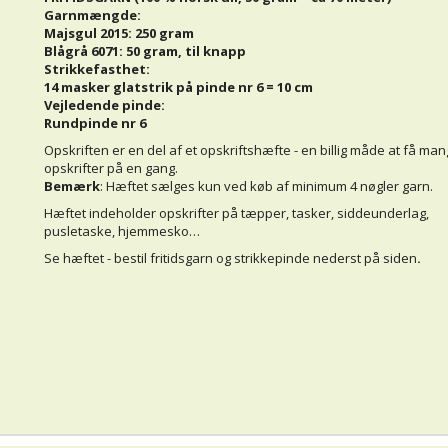
Garnmængde:
Majsgul 2015: 250 gram
Blågrå 6071: 50 gram, til knapp
Strikkefasthet:
14 masker glatstrik på pinde nr 6 = 10 cm
Vejledende pinde:
Rundpinde nr 6
Opskriften er en del af et opskriftshæfte - en billig måde at få ma
opskrifter på en gang.
Bemærk
: Hæftet sælges kun ved køb af minimum 4 nøgler garn.
Hæftet indeholder opskrifter på tæpper, tasker, siddeunderlag,
pusletaske, hjemmesko…
Se hæftet
- bestil fritidsgarn og strikkepinde nederst på siden
.