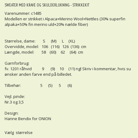
SWEATER MED KRAVE OG SKULDERLUKNING - STRIKKEKIT
Varenummer: c1485
Modellen er strikket i Alpaca+Merino Wool+Nettles (30% superfin
alpaka+50% fin merino uld+20% nælde fiber)
Størrelse, dame: S (M) L (XL)
Overvidde, model: 106 (116) 126 (136) cm
Længde, model: 58 (60) 62 (64) cm
Garnforbrug:
fv. 1201 råhvid 9 (9) 10 (11) ngl Skriv i kommentar, hvis su
ønsker anden farve end på billedet.
Tilbehør: 5 (5) 5 (6)
Vejl. pinde:
Nr.3 og 3,5
Design:
Hanne Bendix for ONION
Vælg størrelse