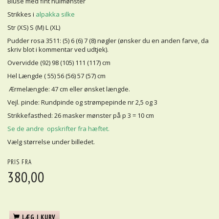
Bluse med fint hulmønster
Strikkes i
alpakka silke
Str (XS) S (M) L (XL)
Pudder rosa 3511: (5) 6 (6) 7 (8) nøgler (ønsker du en anden farve, da
skriv blot i kommentar ved udtjek).
Overvidde (92) 98 (105) 111 (117) cm
Hel Længde ( 55) 56 (56) 57 (57) cm
Ærmelængde: 47 cm eller ønsket længde.
Vejl. pinde: Rundpinde og strømpepinde nr 2,5 og 3
Strikkefasthed: 26 masker mønster på p 3 = 10 cm
Se de andre opskrifter fra hæftet.
Vælg størrelse under billedet.
PRIS FRA
380,00
LÆG I KURV