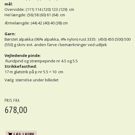
mål:
Overvidde: (111) 114 (120) 123 (129) cm
Hel længde: (56) 58 (60) 61 (64) cm
Ærmelængde: (44) 42 (40) 40 (38) cm
Garn:
Børstet alpakka (96% alpakka, 4% nylon) rust 3335: (450) 450 (500) 500
(550) g skriv evt. anden farve i bemærkninger ved udtjek
Vejledende pinde:
Rundpind og strømpepinde nr 4.5 og 5.5
Strikkefasthed:
17 m glatstrik på p nr 5.5 = 10 cm
Vælg størrelse under billedet
PRIS FRA
678,00
LÆG I KURV