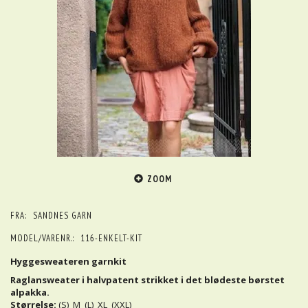
ZOOM
FRA:
SANDNES GARN
MODEL/VARENR.:
116-ENKELT-KIT
Hyggesweateren garnkit
Raglansweater i halvpatent strikket i det blødeste børstet
alpakka.
Størrelse:
(S) M (L) XL (XXL)