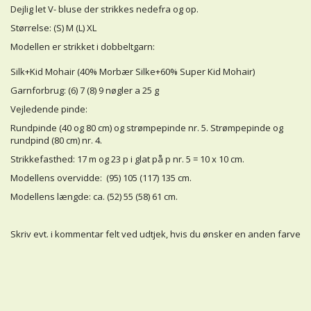
Dejlig let V- bluse der strikkes nedefra og op.
Størrelse: (S) M (L) XL
Modellen er strikket i dobbeltgarn:
Silk+Kid Mohair (40% Morbær Silke+60% Super Kid Mohair)
Garnforbrug: (6) 7 (8) 9 nøgler a 25 g
Vejledende pinde:
Rundpinde (40 og 80 cm) og strømpepinde nr. 5. Strømpepinde og
rundpind (80 cm) nr. 4.
Strikkefasthed: 17 m og 23 p i glat på p nr. 5 = 10 x 10 cm.
Modellens overvidde: (95) 105 (117) 135 cm.
Modellens længde: ca. (52) 55 (58) 61 cm.
Skriv evt. i kommentar felt ved udtjek, hvis du ønsker en anden farve