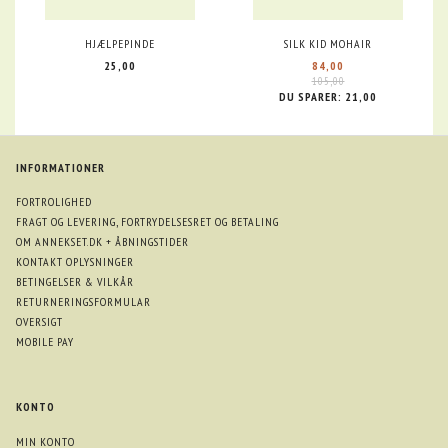
HJÆLPEPINDE
SILK KID MOHAIR
25,00
84,00
105,00
DU SPARER:
21,00
INFORMATIONER
FORTROLIGHED
FRAGT OG LEVERING, FORTRYDELSESRET OG BETALING
OM ANNEKSET.DK + ÅBNINGSTIDER
KONTAKT OPLYSNINGER
BETINGELSER & VILKÅR
RETURNERINGSFORMULAR
OVERSIGT
MOBILE PAY
KONTO
MIN KONTO