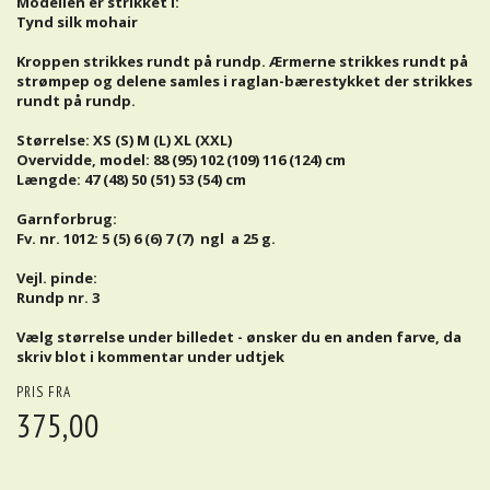
Modellen er strikket i:
Tynd silk mohair
Kroppen strikkes rundt på rundp. Ærmerne strikkes rundt på
strømpep og delene samles i raglan-bærestykket der strikkes
rundt på rundp.
Størrelse: XS (S) M (L) XL (XXL)
Overvidde, model: 88 (95) 102 (109) 116 (124) cm
Længde: 47 (48) 50 (51) 53 (54) cm
Garnforbrug:
Fv. nr. 1012: 5 (5) 6 (6) 7 (7) ngl a 25 g.
Vejl. pinde:
Rundp nr. 3
Vælg størrelse under billedet - ønsker du en anden farve, da
skriv blot i kommentar under udtjek
PRIS FRA
375,00