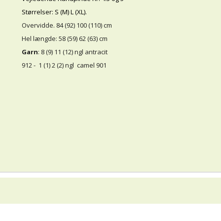
Størrelser: S (M) L (XL).
Overvidde. 84 (92) 100 (110) cm
Hel længde: 58 (59) 62 (63) cm
Garn
: 8 (9) 11 (12) ngl
antracit
912 -
1 (1) 2 (2) ngl camel 901