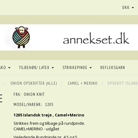
DKK
SKO
TILBEHØR/ LATEX
STRIKKEPINDE
REFLEKSGARN
ONION OPSKRIFTER (ALLE)
CAMEL + MERINO
OPSKRIFT ISLAND
E
FRA:
ONION KNIT
MODEL/VARENR.:
1205
1205 Islandsk trøje , Camel+Merino
Strikkes frem og tilbage på rundpinde.
CAMEL+MERINO - udgået
Vejledende Rundpinde nr. 4.5 og 5