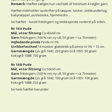
Bemærk
: Hæftet sælges kun ved køb af minimum 4 nøgler garn.
Hæftet indeholder opskrifter på tæpper, tasker, siddeunderlag,
babytæpper, pusletaske, hjemmesko…
Se hæftet - bestil fritidsgarn og strikkepinde nederst på siden
.
Nr 16 A Pude
Mål, etter filtning
Ca 40x60 cm
Garn
fritidsgarn (100 % ren ny ull, 50 gram = ca 70 meter)
Vejledende pinde
Pinde nr 5½
Strikkefasthed
14 masker glattstrikk på pinne nr 5½ = 10 cm.
Garnmængde
Lys grå 1042: 250 gram Grå 1055: 50 gram
Koksgrå 1088: 150 gram
Nr 16 B Pude
Mål, etter filtning
Ca 50x50 cm
Garn
fritidsgarn (100 % ren ny ull, 50 gram = ca 70 meter)
Garnmængde
Lys grå 1042: 100 gram Grå 1055: 100 gram
Koksgrå 1088: 250 gram
Se hele hæftet herunder