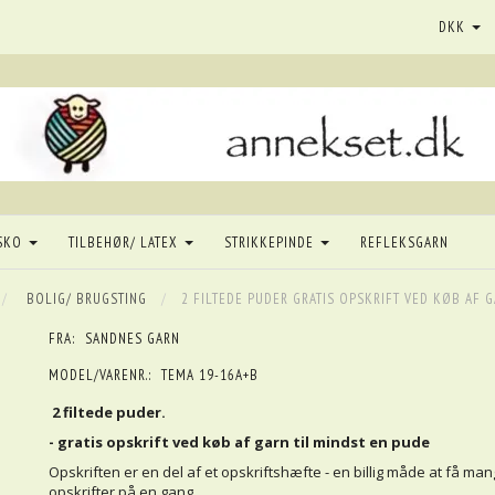
DKK
SKO
TILBEHØR/ LATEX
STRIKKEPINDE
REFLEKSGARN
BOLIG/ BRUGSTING
2 FILTEDE PUDER GRATIS OPSKRIFT VED KØB AF 
FRA:
SANDNES GARN
MODEL/VARENR.:
TEMA 19-16A+B
2 filtede puder.
- gratis opskrift ved køb af garn til mindst en pude
Opskriften er en del af et opskriftshæfte - en billig måde at få ma
opskrifter på en gang.