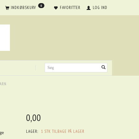
0
INDKØBSKURV
FAVORITTER
LOG IND
GARN
0,00
LAGER:
1 STK TILBAGE PÅ LAGER
nge