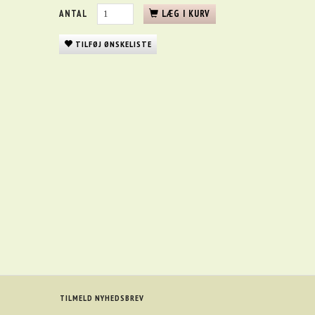
ANTAL
LÆG I KURV
TILFØJ ØNSKELISTE
TILMELD NYHEDSBREV