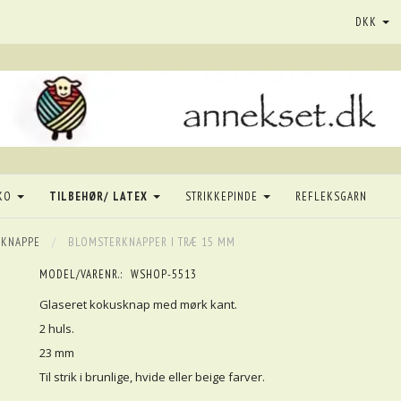
DKK
KO
TILBEHØR/ LATEX
STRIKKEPINDE
REFLEKSGARN
KNAPPE
BLOMSTERKNAPPER I TRÆ 15 MM
MODEL/VARENR.:
WSHOP-5513
Glaseret kokusknap med mørk kant.
2 huls.
23 mm
Til strik i brunlige, hvide eller beige farver.