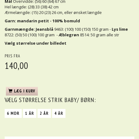
Mål
Overvidde: (56) 60 (64) 67 cm
Hel længde: (28) 33 (38) 42 cm
Ærmelængde: (15) 20 (23) 26 cm, eller ønsket længde
Garn: mandarin petit - 100% bomuld
Garnmængde:
Jeansblå
9463: (100) 100 (150) 150 gram -
Lys lime
8722: (50) 50 (100) 100 gram -
Æblegrøn
8514: 50 gram alle str
Vælg størrelse under billedet
PRIS FRA
140,00
LÆG I KURV
VÆLG
STØRRELSE STRIK BABY/ BØRN:
6 MDR
1 ÅR
2 ÅR
4 ÅR