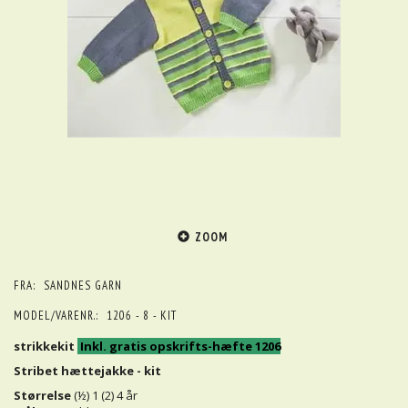
ZOOM
FRA:
SANDNES GARN
MODEL/VARENR.:
1206 - 8 - KIT
strikkekit
Inkl. gratis opskrifts-hæfte 1206
Stribet hættejakke - kit
Størrelse
(½) 1 (2) 4 år