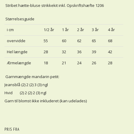
Stribet hætte-bluse strikkekit inkl. Opskriftshæfte 1206
Størrelsesguide
i cm
1/2 år
1 år
2 år
3 år
4 år
overvidde
55
60
62
65
68
Hel længde
28
32
36
39
42
Ærmelængde
18
21
24
26
28
Garnmængde mandarin petit:
Jeansblå (2) 2 (2) 3 (3) ngl
Hvid (2) 2 (2) 2 (3) ngl
Garn til blomst ikke inkluderet (kan udelades)
PRIS FRA