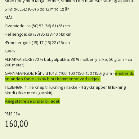
Skøn body med lange ærmer, strikket i det blødeste silke og alpakka.
STØRRELSE: (0-3) 6 (9) 12 mnd (2) år
MÅL
Overvidde: ca (50) 53 (56) 61 (65) cm
Hel længde: ca (33) 35 (38) 40 (43) cm
Ærmelængde: (15) 17 (19) 22 (26) cm
GARN
ALPAKKA SILKE (70 % babyalpakka, 30 % mulberry silke, 50 gram = ca
200 meter)
GARNMÆNGDE: Råhvid1012: (100) 100 (150) 150 (150) gram -
ønsker du
en anden farve - skriv blot i kommentar ved udtjek.
TILBEHØR: 1 lille knap til lukning i nakke - 4 trykknapper til lukning i
skridt ( ikke med i garnkit)
Vælg størrelse under billedet.
PRIS FRA
160,00