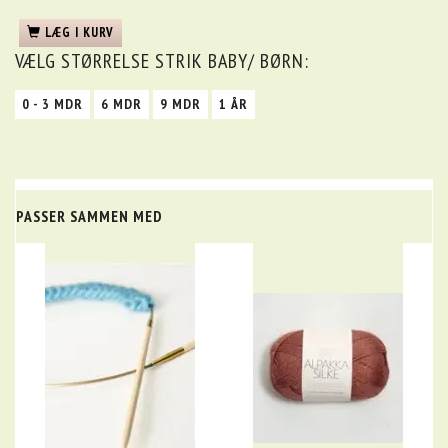
LÆG I KURV
VÆLG
STØRRELSE STRIK BABY/ BØRN:
0 - 3 MDR
6 MDR
9 MDR
1 ÅR
PASSER SAMMEN MED