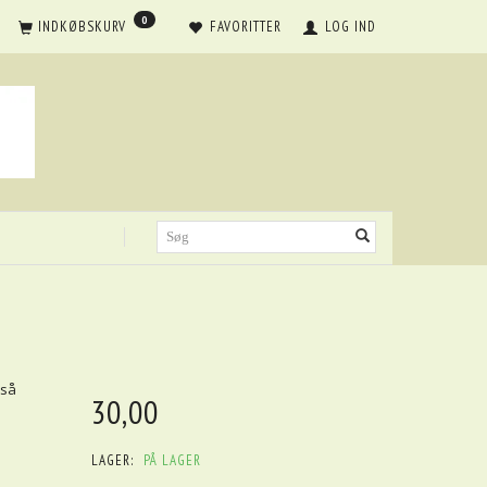
0
INDKØBSKURV
FAVORITTER
LOG IND
tså
30,00
LAGER:
PÅ LAGER