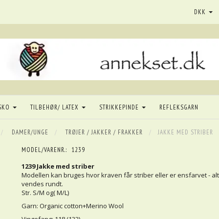
DKK
SKO
TILBEHØR/ LATEX
STRIKKEPINDE
REFLEKSGARN
DAMER/UNGE
TRØJER / JAKKER / FRAKKER
JAKKE MED STRIBER
MODEL/VARENR.:
1239
1239 Jakke med striber
Modellen kan bruges hvor kraven får striber eller er ensfarvet - al
vendes rundt.
Str. S/M og( M/L)
Garn: Organic cotton+Merino Wool