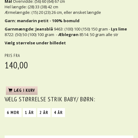
Mål
Overvidde: (56) 60 (64) 67 cm
Hel længde: (28) 33 (38) 42 cm
Ærmelængde: (15) 20 (23) 26 cm, eller ønsket længde
Garn: mandarin petit - 100% bomuld
Garnmængde:
Jeansblå
9463: (100) 100 (150) 150 gram -
Lys lime
8722: (50) 50 (100) 100 gram -
Æblegrøn
8514: 50 gram alle str
Vælg størrelse under billedet
PRIS FRA
140,00
LÆG I KURV
VÆLG
STØRRELSE STRIK BABY/ BØRN:
6 MDR
1 ÅR
2 ÅR
4 ÅR