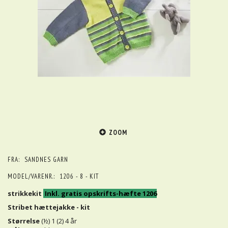
ZOOM
FRA:
SANDNES GARN
MODEL/VARENR.:
1206 - 8 - KIT
strikkekit
Inkl. gratis opskrifts-hæfte 1206
Stribet hættejakke - kit
Størrelse
(½) 1 (2) 4 år